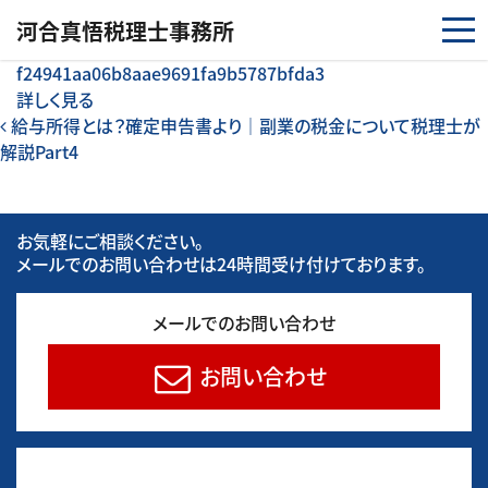
コンテンツへスキップ
河合真悟税理⼠事務所
f24941aa06b8aae9691fa9b5787bfda3
詳しく見る
投稿ナビゲーション
給与所得とは？確定申告書より｜副業の税金について税理士が
解説Part4
お気軽にご相談ください。
メールでのお問い合わせは24時間受け付けております。
メールでのお問い合わせ
お問い合わせ